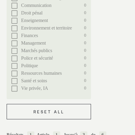
Communication
0
Droit pénal
0
Enseignement
0
Environnement et territoire
0
Finances
0
Management
0
Marchés publics
0
Police et sécurité
0
Politique
0
Ressources humaines
0
Santé et soins
0
Vie privée, IA
0
RESET ALL
Résultats
1
Article
1
Jusqu'à
3
de
6