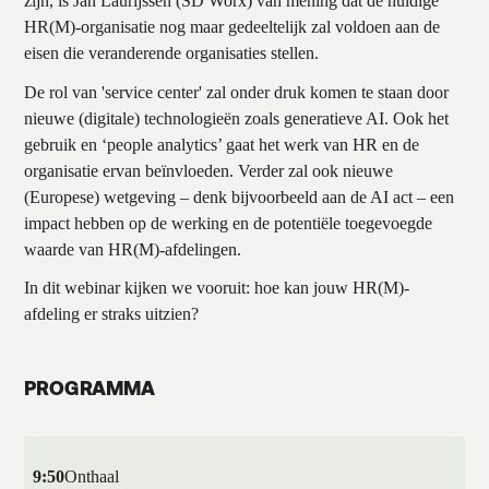
zijn, is Jan Laurijssen (SD Worx) van mening dat de huidige
HR(M)-organisatie nog maar gedeeltelijk zal voldoen aan de
eisen die veranderende organisaties stellen.
De rol van 'service center' zal onder druk komen te staan door
nieuwe (digitale) technologieën zoals generatieve AI. Ook het
gebruik en ‘people analytics’ gaat het werk van HR en de
organisatie ervan beïnvloeden. Verder zal ook nieuwe
(Europese) wetgeving – denk bijvoorbeeld aan de AI act – een
impact hebben op de werking en de potentiële toegevoegde
waarde van HR(M)-afdelingen.
In dit webinar kijken we vooruit: hoe kan jouw HR(M)-
afdeling er straks uitzien?
PROGRAMMA
9:50
Onthaal