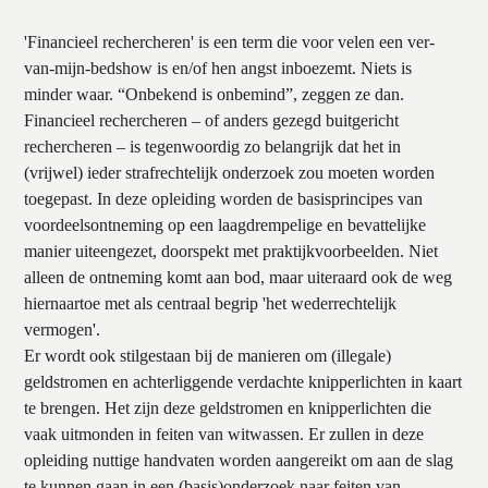
'Financieel rechercheren' is een term die voor velen een ver-
van-mijn-bedshow is en/of hen angst inboezemt. Niets is
minder waar. “Onbekend is onbemind”, zeggen ze dan.
Financieel rechercheren – of anders gezegd buitgericht
rechercheren – is tegenwoordig zo belangrijk dat het in
(vrijwel) ieder strafrechtelijk onderzoek zou moeten worden
toegepast. In deze opleiding worden de basisprincipes van
voordeelsontneming op een laagdrempelige en bevattelijke
manier uiteengezet, doorspekt met praktijkvoorbeelden. Niet
alleen de ontneming komt aan bod, maar uiteraard ook de weg
hiernaartoe met als centraal begrip 'het wederrechtelijk
vermogen'.
Er wordt ook stilgestaan bij de manieren om (illegale)
geldstromen en achterliggende verdachte knipperlichten in kaart
te brengen. Het zijn deze geldstromen en knipperlichten die
vaak uitmonden in feiten van witwassen. Er zullen in deze
opleiding nuttige handvaten worden aangereikt om aan de slag
te kunnen gaan in een (basis)onderzoek naar feiten van