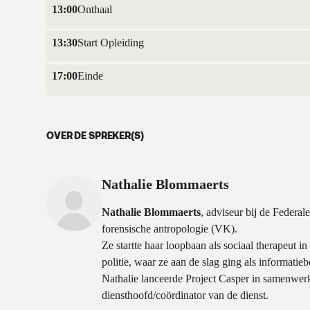
13:00
Onthaal
13:30
Start Opleiding
17:00
Einde
OVER DE SPREKER(S)
Nathalie Blommaerts
Nathalie Blommaerts
, adviseur bij de Federal
forensische antropologie (VK).
Ze startte haar loopbaan als sociaal therapeut i
politie, waar ze aan de slag ging als informa
Nathalie lanceerde Project Casper in samenwerk
diensthoofd/coördinator van de dienst.