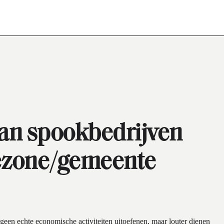
an spookbedrijven
iezone/gemeente
een echte economische activiteiten uitoefenen, maar louter dienen