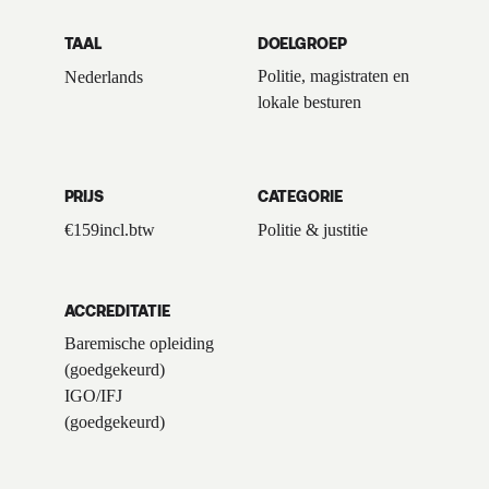
TAAL
DOELGROEP
Politie, magistraten en
Nederlands
lokale besturen
PRIJS
CATEGORIE
€
159
incl.btw
Politie & justitie
ACCREDITATIE
Baremische opleiding
(goedgekeurd)
IGO/IFJ
(goedgekeurd)