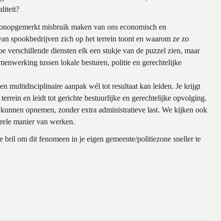
liteit?
ies onopgemerkt misbruik maken van ons economisch en
n van spookbedrijven zich op het terrein toont en waarom ze zo
oe verschillende diensten elk een stukje van de puzzel zien, maar
menwerking tussen lokale besturen, politie en gerechtelijke
 multidisciplinaire aanpak wél tot resultaat kan leiden. Je krijgt
terrein en leidt tot gerichte bestuurlijke en gerechtelijke opvolging.
n kunnen opnemen, zonder extra administratieve last. We kijken ook
urele manier van werken.
 bril om dit fenomeen in je eigen gemeente/politiezone sneller te